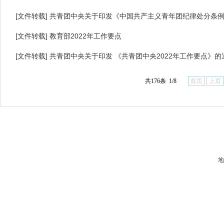
[文件转载]
共青团中央关于印发《中国共产主义青年团纪律处分条例
[文件转载]
教育部2022年工作要点
[文件转载]
共青团中央关于印发 《共青团中央2022年工作要点》的
共176条 1/8
首页
上页
地