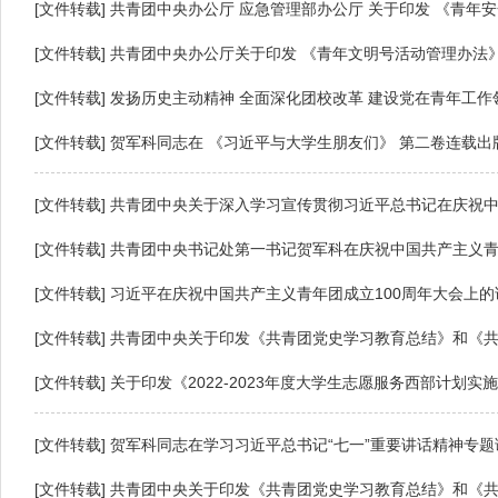
[文件转载]
共青团中央办公厅 应急管理部办公厅 关于印发 《青年安
[文件转载]
共青团中央办公厅关于印发 《青年文明号活动管理办法》
[文件转载]
发扬历史主动精神 全面深化团校改革 建设党在青年工作领
[文件转载]
贺军科同志在 《习近平与大学生朋友们》 第二卷连载出
[文件转载]
共青团中央关于深入学习宣传贯彻习近平总书记在庆祝中国共
[文件转载]
共青团中央书记处第一书记贺军科在庆祝中国共产主义青
[文件转载]
习近平在庆祝中国共产主义青年团成立100周年大会上的
[文件转载]
共青团中央关于印发《共青团党史学习教育总结》和《共青
[文件转载]
关于印发《2022-2023年度大学生志愿服务西部计划实
[文件转载]
贺军科同志在学习习近平总书记“七一”重要讲话精神专
[文件转载]
共青团中央关于印发《共青团党史学习教育总结》和《共青